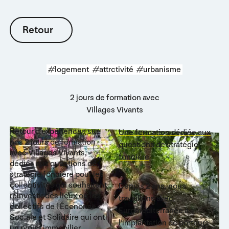
Retour
Retour
#logement
#attrctivité
#urbanisme
2 jours de formation avec
Villages Vivants
Retour d'expériences sur
Une formation dédiée aux
nos 2 jours de formation
questions de stratégie
avec Villages Vivants,
foncière
dédiés aux questions de
stratégie foncière pour les
collectivités qui souhaitent
Depuis 2 ans, nous
réinvestir des lieux ou les
travaillons avec
collectifs de l'Économie
Euroméditerranée à
Sociale et Solidaire qui ont
l'implantation de porteurs
un projet immobilier.