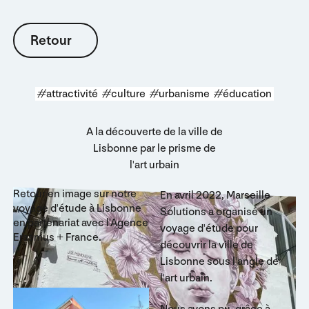
Retour
Retour
#attractivité
#culture
#urbanisme
#éducation
A la découverte de la ville de
Lisbonne par le prisme de
l'art urbain
Retour en image sur notre
En avril 2022, Marseille
voyage d'étude à Lisbonne
Solutions a organisé un
en partenariat avec l'Agence
voyage d'étude pour
Erasmus + France.
découvrir la ville de
Lisbonne sous l'angle de
l'art urbain.
Nous avons pu, grâce à