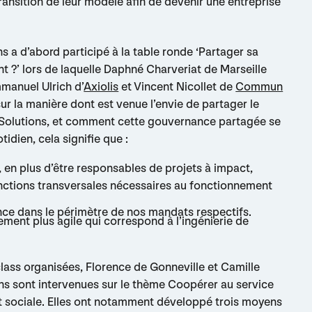
ansition de leur modèle afin de devenir une entreprise
s a d’abord participé à la table ronde ‘Partager sa
t ?’ lors de laquelle Daphné Charveriat de Marseille
manuel Ulrich d’
Axiolis
et Vincent Nicollet de
Commun
sur la manière dont est venue l’envie de partager le
e Solutions, et comment cette gouvernance partagée se
idien, cela signifie que :
 en plus d’être responsables de projets à impact,
ctions transversales nécessaires au fonctionnement
ce dans le périmètre de nos mandats respectifs.
ment plus agile qui correspond à l’ingénierie de
class organisées, Florence de Gonneville et Camille
ns sont intervenues sur le thème Coopérer au service
et sociale. Elles ont notamment développé trois moyens