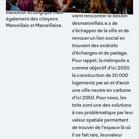
compliquée à vivrepour les
l’innovation social, de la
marseillais.e.s. Tout cela
transition écologique mais
vient rencontrer le besoin
également des citoyens
desmarseillais.e.s de
Marseillais et Marseillaise.
s’échapper de la ville et de
renouer un lien social en
trouvant des endroits
d’échanges et de partage.
Pour rappel, la métropole a
comme objectif d’ici 2030
la construction de 30 000
logements par an et d’avoir
une ville neutre en carbone
d’ici 2050. Pour nous, les
toits sont une des solutions
à ces problématique par leur
valeur spatiale permettant
de trouver de l’espace là où
il se fait rare, leurvaleur