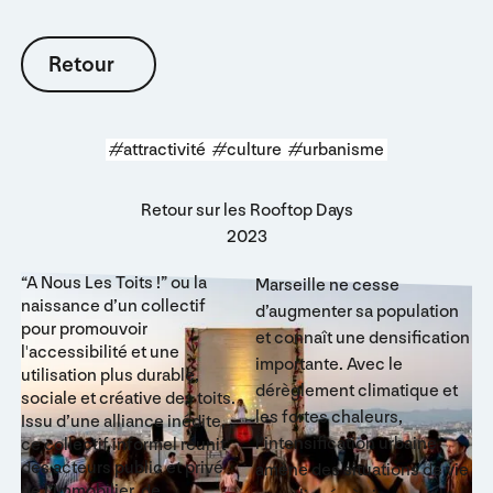
Retour
Retour
#attractivité
#culture
#urbanisme
Retour sur les Rooftop Days
2023
“A Nous Les Toits !” ou la
Marseille ne cesse
naissance d’un collectif
d’augmenter sa population
pour promouvoir
et connaît une densification
l'accessibilité et une
importante. Avec le
utilisation plus durable,
dérèglement climatique et
sociale et créative des toits.
les fortes chaleurs,
Issu d’une alliance inédite,
l’intensification urbaine
ce collectif informel réunit
des acteurs public et privé
amène des situations de vie
de l’immobilier, de