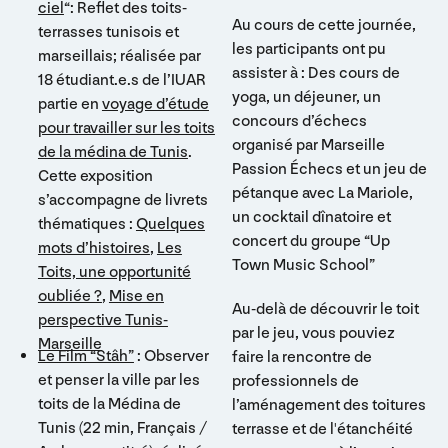
ciel
“: Reflet des toits-
Au cours de cette journée,
terrasses tunisois et
les participants ont pu
marseillais; réalisée par
assister à : Des cours de
18 étudiant.e.s de l’IUAR
yoga, un déjeuner, un
partie en
voyage d’étude
concours d’échecs
pour travailler sur les toits
organisé par Marseille
de la médina de Tunis
.
Passion Échecs et un jeu de
Cette exposition
pétanque avec La Mariole,
s’accompagne de livrets
un cocktail dînatoire et
thématiques :
Quelques
concert du groupe “Up
mots d’histoires
,
Les
Town Music School”
Toits, une opportunité
oubliée ?
,
Mise en
Au-delà de découvrir le toit
perspective Tunis-
par le jeu, vous pouviez
Marseille
Le Film “Stâh”
: Observer
faire la rencontre de
et penser la ville par les
professionnels de
toits de la Médina de
l’aménagement des toitures
Tunis (22 min, Français /
terrasse et de l'étanchéité