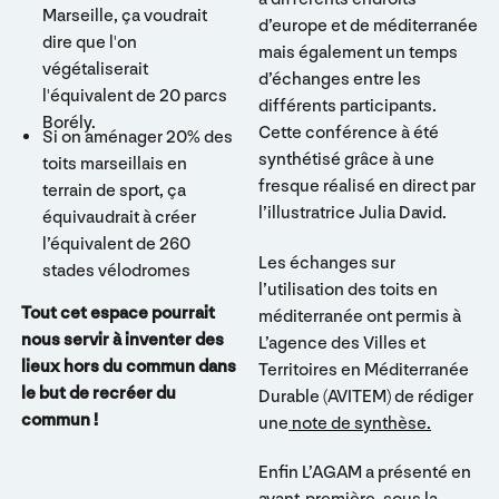
Marseille, ça voudrait
d’europe et de méditerranée
dire que l'on
mais également un temps
végétaliserait
d’échanges entre les
l'équivalent de 20 parcs
différents participants.
Borély.
Cette conférence à été
Si on aménager 20% des
synthétisé grâce à une
toits marseillais en
fresque réalisé en direct par
terrain de sport, ça
l’illustratrice Julia David.
équivaudrait à créer
l’équivalent de 260
Les échanges sur
stades vélodromes
l’utilisation des toits en
Tout cet espace pourrait
méditerranée ont permis à
nous servir à inventer des
L’agence des Villes et
lieux hors du commun dans
Territoires en Méditerranée
le but de recréer du
Durable (AVITEM) de rédiger
commun !
une
note de synthèse.
Enfin L’AGAM a présenté en
avant-première, sous la