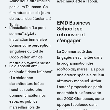
Arabe sous-titré) réalisé
avec maquette à l’appui.
par Laura Taubman. Ce
film retrace les dix jours
de travail des étudiants à
EMD Business
Tunis.
L’installation “Le petit
School : se
somme” قيلولة :
retrouver et
installation immersive
s’engager
donnant une perception
singulière du toit de
La Communauté des
Coco Velten afin de
Engagés s’est invitée dans
mettre en avant la sieste.
la programmation des
Le dispositif anti-
rooftop day marseillais pour
canicule “Idées fraîches”
une édition spéciale de leur
: La résidence
afterwork mensuel. Arthur
d'architecture Idées
Lanter à proposait de partir
fraîches recherche
ensemble à la découverte
comment habiter nos
des 2030 Glorieuses, cette
espaces publics
époque fabuleuse dans
marseillais lors de